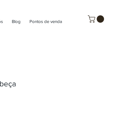
ós
Blog
Pontos de venda
abeça